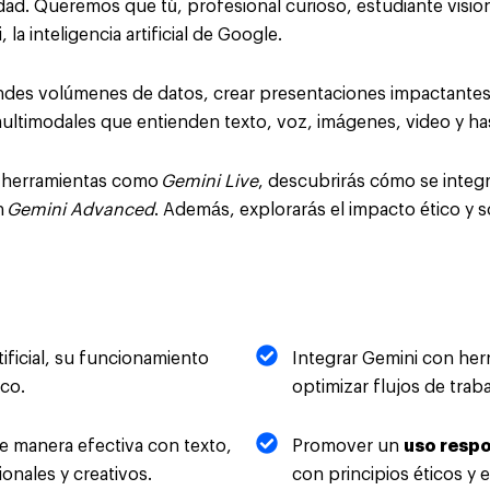
dad. Queremos que tú, profesional curioso, estudiante vision
la inteligencia artificial de Google.
andes volúmenes de datos, crear presentaciones impactante
ultimodales que entienden texto, voz, imágenes, video y ha
n herramientas como
Gemini Live
, descubrirás cómo se integ
n
Gemini Advanced
. Además, explorarás el impacto ético y s
rtificial, su funcionamiento
Integrar Gemini con her
ico.
optimizar flujos de trab
e manera efectiva con texto,
Promover un
uso resp
onales y creativos.
con principios éticos y 